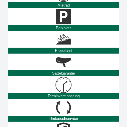
Mietrad
Parkplatz
Probefahrt
Sattelgarantie
Terminvereinbarung
Umtauschservice