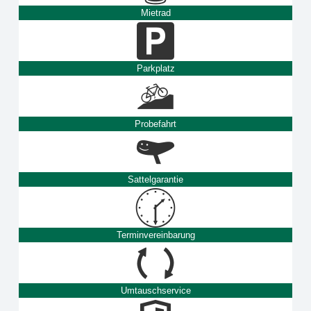
Mietrad
Parkplatz
Probefahrt
Sattelgarantie
Terminvereinbarung
Umtauschservice