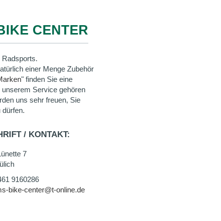
BIKE CENTER
 Radsports.
natürlich einer Menge Zubehör
Marken
" finden Sie eine
u unserem Service gehören
rden uns sehr freuen, Sie
 dürfen.
RIFT / KONTAKT:
ünette 7
ülich
461 9160286
s-bike-center@t-online.de