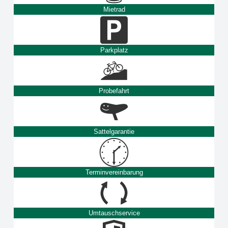
Mietrad
Parkplatz
Probefahrt
Sattelgarantie
Terminvereinbarung
Umtauschservice