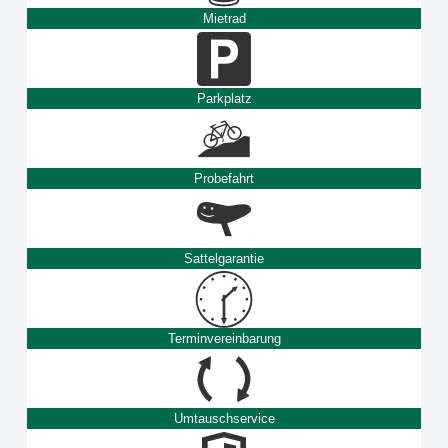
Mietrad
Parkplatz
Probefahrt
Sattelgarantie
Terminvereinbarung
Umtauschservice